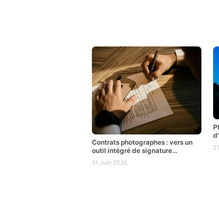
P
d
Contrats photographes : vers un
r
2
outil intégré de signature
t
électronique
21 Juin 2026