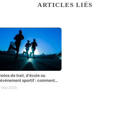
ARTICLES LIÉS
hotos de trail, d'école ou
'événement sportif : comment
especter le droit à l'image sans
7 Mai 2026
out rendre public