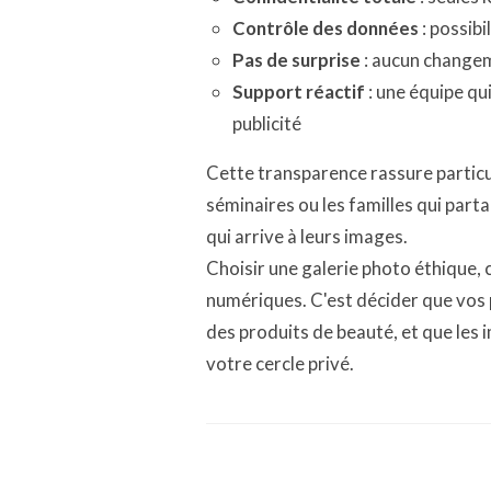
Contrôle des données
: possibi
Pas de surprise
: aucun changem
Support réactif
: une équipe qu
publicité
Cette transparence rassure particu
séminaires ou les familles qui par
qui arrive à leurs images.
Choisir une galerie photo éthique, 
numériques. C'est décider que vos 
des produits de beauté, et que les 
votre cercle privé.