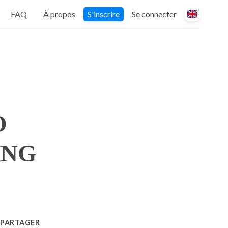
FAQ
À propos
S'inscrire
Se connecter
O
ING
PARTAGER