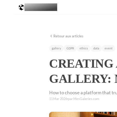
MESGALERIES
.COM
Retour aux articles
gallery
GDPR
ethics
data
event
CREATING 
GALLERY: 
How to choose a platform that tru
11 Mar 2026
par MesGaleries.com