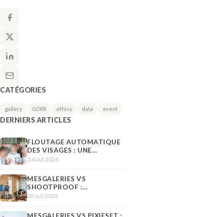
CATÉGORIES
gallery
GDPR
ethics
data
event
DERNIERS ARTICLES
FLOUTAGE AUTOMATIQUE
DES VISAGES : UNE
RÉPONSE CONCRÈTE AU
1 Août 2026
DROIT À L'IMAGE
MESGALERIES VS
SHOOTPROOF :
COMPARATIF POUR
30 Juil 2026
PHOTOGRAPHES EN 2026
MESGALERIES VS PIXIESET :