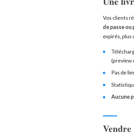
Une livr
Vos clients r
de passe ou 
expirés, plus 
Télécharg
(preview c
Pas de lim
Statistiq
Aucune pu
Vendre v