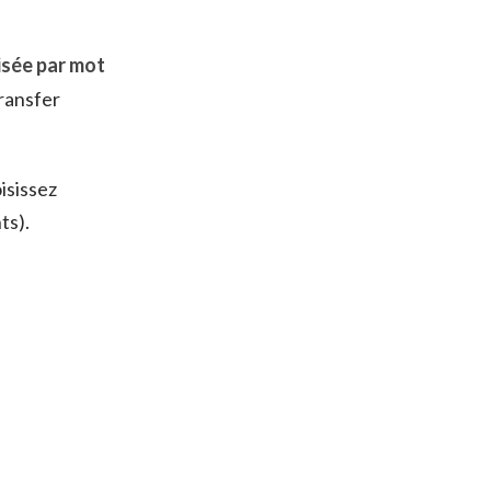
isée par mot
ransfer
isissez
ts).