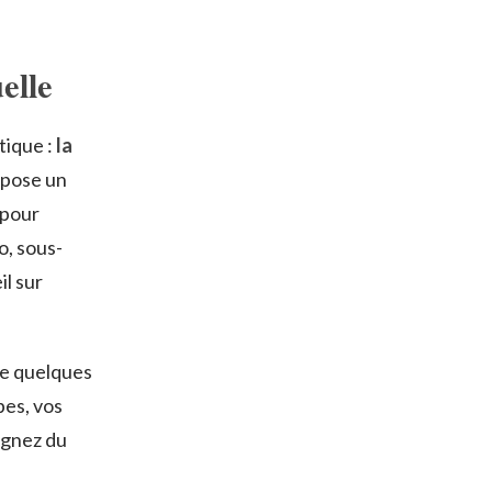
elle
tique :
la
opose un
 pour
o, sous-
l sur
de quelques
pes, vos
agnez du