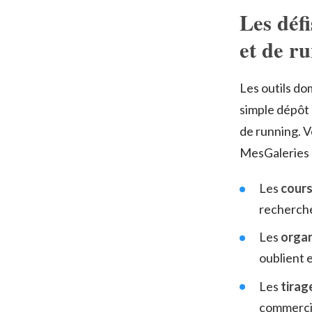
Les déf
et de r
Les outils do
simple dépôt 
de running. V
MesGaleries 
Les
cours
recherche
Les
organ
oublient 
Les
tirag
commercia