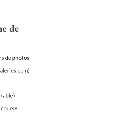
he de
ers de photos
aleries.com)
rable)
a course