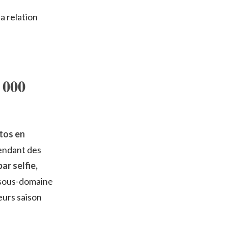
a relation
 000
otos en
pendant des
ar selfie,
sous-domaine
eurs saison