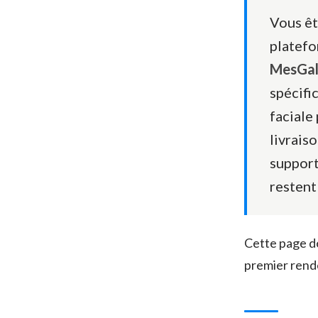
Vous ê
platefo
MesGal
spécifi
faciale
livrais
support
restent
Cette page d
premier rende