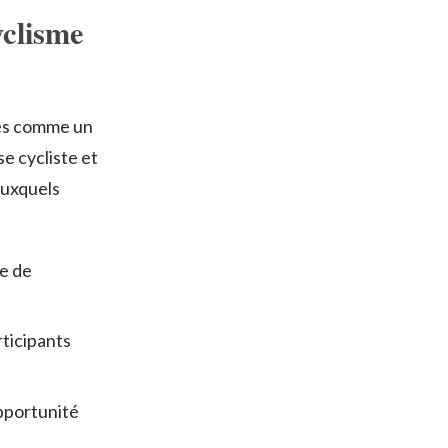
yclisme
ries comme un
e cycliste et
auxquels
me de
rticipants
opportunité