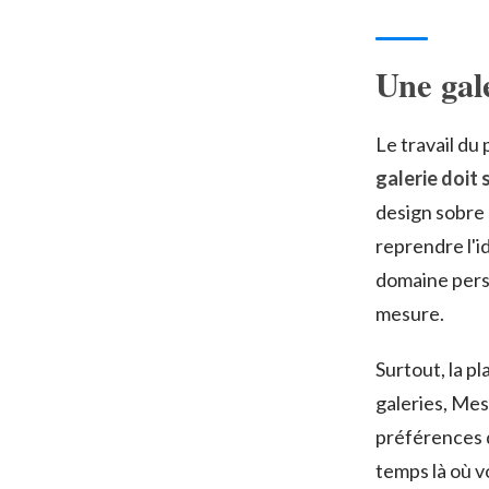
Une gale
Le travail du
galerie doit 
design sobre 
reprendre l'id
domaine perso
mesure.
Surtout, la p
galeries, Me
préférences d
temps là où v