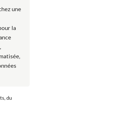
chez une
pour la
sance
,
omatisée,
données
ts, du