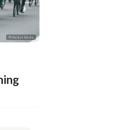
© Markus Spiske
ning