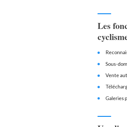
Les fon
cyclism
Reconnaiss
Sous-doma
Vente aut
Télécharg
Galeries 