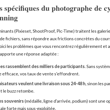
is spécifiques du photographe de c
unning
minants (Pixieset, ShootProof, Pic-Time) traitent les gale
de fichiers, sans répondre aux frictions concrètes du cours
oici les problèmes que vous rencontrez régulièrement et 
apporte une réponse adaptée :
es rassemblent des milliers de participants
. Sans systè
 efficace, vos taux de vente s'effondrent.
isateurs veulent une livraison sous 24-48 h
, sinon les pa
et le buzz retombe.
es souvenirs
(médaille, ligne d'arrivée, podium) sont une 
le forte mais sous-exploitée.