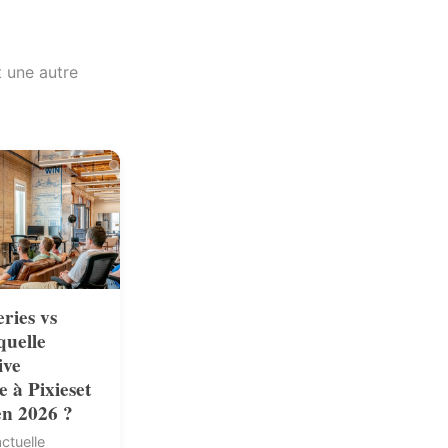
t une autre
ries vs
quelle
ive
e à Pixieset
en 2026 ?
ctuelle