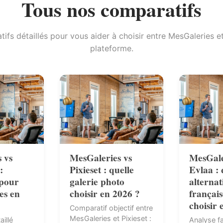
Tous nos comparatifs
ifs détaillés pour vous aider à choisir entre MesGaleries e
plateforme.
 vs
MesGaleries vs
MesGale
:
Pixieset : quelle
Evlaa : 
 pour
galerie photo
alternat
es en
choisir en 2026 ?
français
choisir 
Comparatif objectif entre
MesGaleries et Pixieset :
illé
Analyse fa