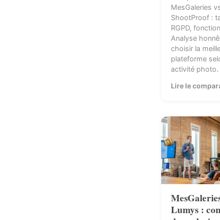
MesGaleries v
ShootProof : ta
RGPD, fonction
Analyse honnê
choisir la meill
plateforme sel
activité photo.
Lire le compar
MesGaleries
Lumys : co