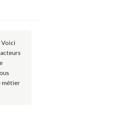
 Voici
 acteurs
e
vous
e métier