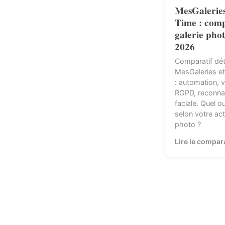
MesGaleries
Time : comp
galerie pho
2026
Comparatif déta
MesGaleries et
: automation, 
RGPD, reconna
faciale. Quel ou
selon votre act
photo ?
Lire le compar