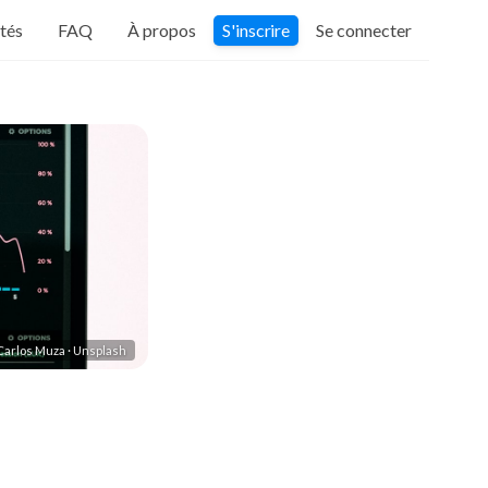
ités
FAQ
À propos
S'inscrire
Se connecter
 Carlos Muza · Unsplash