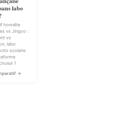
rançaise
sans labo
?
f honnête
es vs Jingoo :
nt vs
n, labo
hoto scolaire.
ateforme
choisir ?
mparatif
→