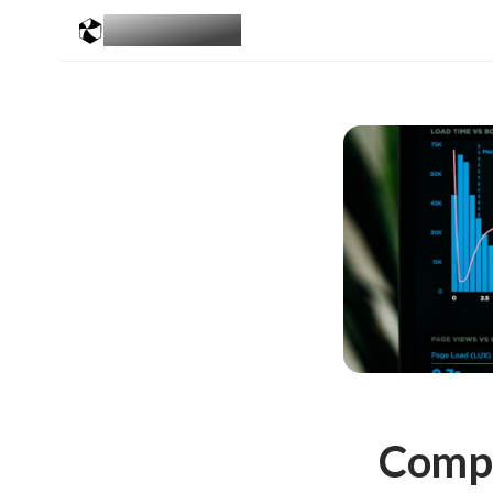
MESGALERIES
.COM
Compa