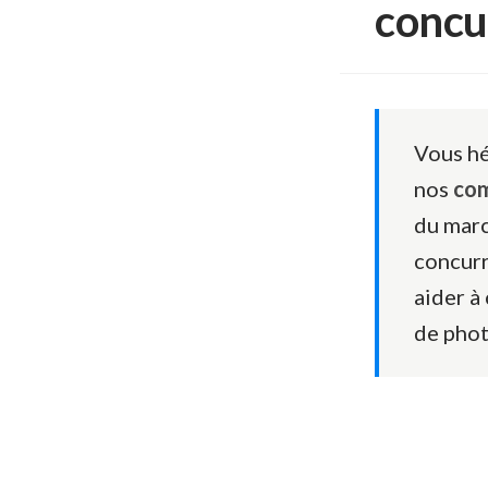
concu
Vous hé
nos
com
du marc
concurr
aider à
de pho