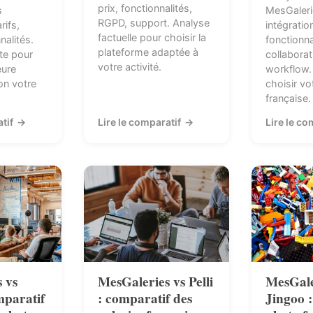
prix, fonctionnalités,
s
MesGaleri
RGPD, support. Analyse
rifs,
intégratio
factuelle pour choisir la
nalités.
fonctionna
plateforme adaptée à
te pour
collaborati
votre activité.
eure
workflow.
on votre
choisir vo
française.
atif
→
Lire le comparatif
→
Lire le co
 vs
MesGaleries vs Pelli
MesGale
mparatif
: comparatif des
Jingoo :