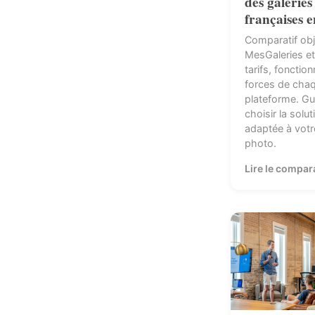
des galeries
françaises 
Comparatif obj
MesGaleries et
tarifs, fonction
forces de cha
plateforme. Gu
choisir la solut
adaptée à votre
photo.
Lire le compar