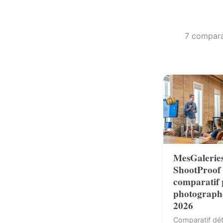
7 comparat
MesGaleries
ShootProof 
comparatif
photograph
2026
Comparatif déta