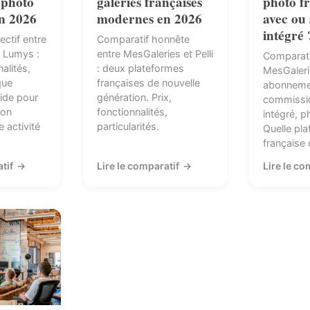
 photo
galeries françaises
photo f
en 2026
modernes en 2026
avec ou 
intégré 
ectif entre
Comparatif honnête
 Lumys :
entre MesGaleries et Pelli
Comparati
nalités,
: deux plateformes
MesGaleri
que
françaises de nouvelle
abonneme
ide pour
génération. Prix,
commissio
ion
fonctionnalités,
intégré, p
 activité
particularités.
Quelle pl
française 
atif
→
Lire le comparatif
→
Lire le co