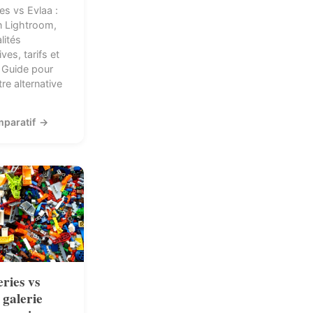
es vs Evlaa :
n Lightroom,
lités
ves, tarifs et
 Guide pour
tre alternative
mparatif
→
ries vs
 galerie