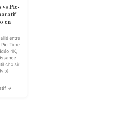
 vs Pic-
aratif
to en
illé entre
 Pic-Time
vidéo 4K,
issance
til choisir
ivité
atif
→