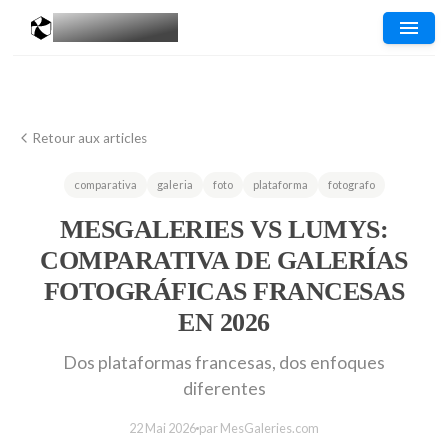
MESGALERIES
.COM
Retour aux articles
comparativa
galeria
foto
plataforma
fotografo
MESGALERIES VS LUMYS:
COMPARATIVA DE GALERÍAS
FOTOGRÁFICAS FRANCESAS
EN 2026
Dos plataformas francesas, dos enfoques
diferentes
22 Mai 2026
par MesGaleries.com