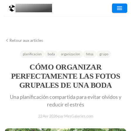
MESGALERIES
.COM
Retour aux articles
planificacion
boda
organizacion
fotos
grupo
CÓMO ORGANIZAR
PERFECTAMENTE LAS FOTOS
GRUPALES DE UNA BODA
Una planificación compartida para evitar olvidos y
reducir el estrés
22 Avr 2026
par MesGaleries.com