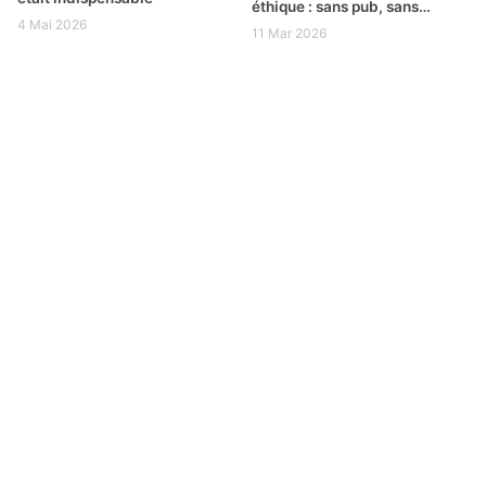
éthique : sans pub, sans
4 Mai 2026
tracking
11 Mar 2026