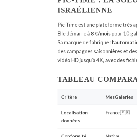
PIC-TIME : LA SO
ISRAÉLIENNE
Pic-Time est une plateforme très 
Elle démarre à
8 €/mois
pour 10 gal
Sa marque de fabrique :
l'automati
des campagnes saisonnières et des 
vidéo HD jusqu'à 4K, avec des fich
TABLEAU COMPARA
Critère
MesGaleries
Localisation
France 🇫🇷
données
Conformité
Native