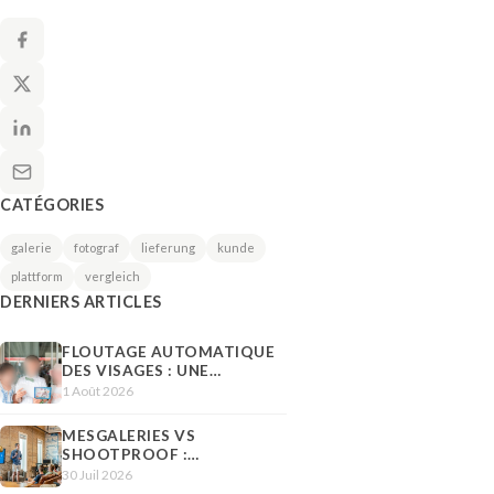
CATÉGORIES
galerie
fotograf
lieferung
kunde
plattform
vergleich
DERNIERS ARTICLES
FLOUTAGE AUTOMATIQUE
DES VISAGES : UNE
RÉPONSE CONCRÈTE AU
1 Août 2026
DROIT À L'IMAGE
MESGALERIES VS
SHOOTPROOF :
COMPARATIF POUR
30 Juil 2026
PHOTOGRAPHES EN 2026