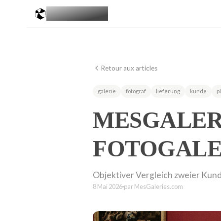
MESGALERIES
.COM
Retour aux articles
galerie
fotograf
lieferung
kunde
p
MESGALERI
FOTOGALER
Objektiver Vergleich zweier Kun
8 Mai 2026
par MesGaleries.com