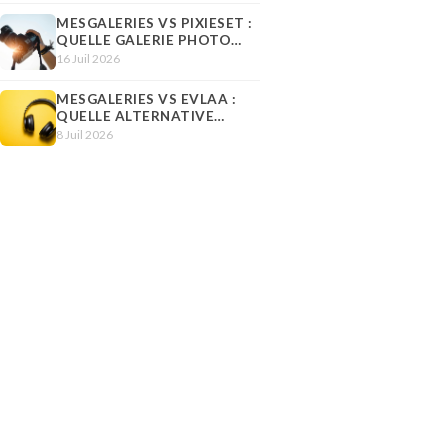
MESGALERIES VS PIXIESET :
QUELLE GALERIE PHOTO
CHOISIR EN 2026 ?
16 Juil 2026
MESGALERIES VS EVLAA :
QUELLE ALTERNATIVE
FRANÇAISE À PIXIESET
8 Juil 2026
CHOISIR EN 2026 ?